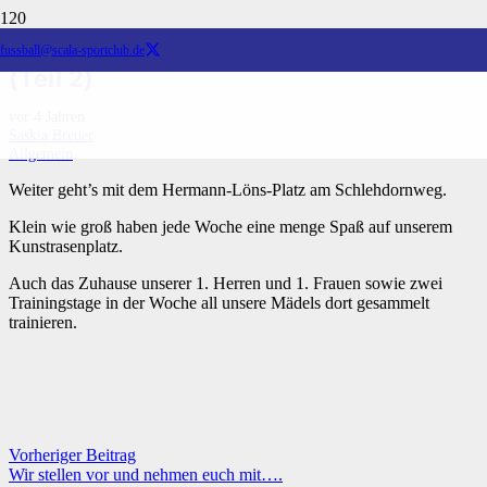
Wir stellen vor und nehmen euch mit
fussball@scala-sportclub.de
(Teil 2)
vor 4 Jahren
Saskia Breuer
Allgemein
Weiter geht’s mit dem Hermann-Löns-Platz am Schlehdornweg.
Klein wie groß haben jede Woche eine menge Spaß auf unserem
Kunstrasenplatz.
Auch das Zuhause unserer 1. Herren und 1. Frauen sowie zwei
Trainingstage in der Woche all unsere Mädels dort gesammelt
trainieren.
Vorheriger Beitrag
Wir stellen vor und nehmen euch mit….