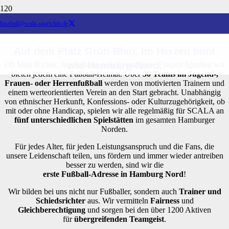
fussball@scala-sportclub.de
Fußball bei SCALA
Auf dem Platz Grün-Blau. Im Herzen bunt
wie Hamburg-Nord.
Ob Mini-Kicker, Jugendliche oder Erwachsene Freizeit-Sportler, wir
bieten jedem eine Fußball-Heimat. Über
50 Teams im Jugend-,
Frauen- oder Herrenfußball
werden von motivierten Trainern und
einem werteorientierten Verein an den Start gebracht. Unabhängig
von ethnischer Herkunft, Konfessions- oder Kulturzugehörigkeit, ob
mit oder ohne Handicap, spielen wir alle regelmäßig für SCALA an
fünf unterschiedlichen Spielstätten
im gesamten Hamburger
Norden.
Für jedes Alter, für jeden Leistungsanspruch und die Fans, die
unsere Leidenschaft teilen, uns fördern und immer wieder antreiben
besser zu werden, sind wir die
erste Fußball-Adresse in Hamburg Nord
!
Wir bilden bei uns nicht nur Fußballer, sondern auch
Trainer und
Schiedsrichter
aus. Wir vermitteln
Fairness
und
Gleichberechtigung
und sorgen bei den über 1200 Aktiven
für
übergreifenden Teamgeist
.