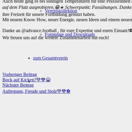
Auch heute ging es bei sonnigen Temperaturen für eine Praxiseinheit 
auf dem Platz ausprobieren.😁☀️ Schwerpunkt: Passübungen. Danke,
Vereinskollektion
ihre Freizeit für unsere Fortbildung genutzt haben.
Mit neuem Know How, neuer Energie, neuen Ideen und einem neuen Ju
Danke an @advance.football , für eure Expertise und euren Einsatz!⚽
Formulare und Downloads
Wir freuen uns auf die weitere Zusammenarbeit mit euch!
zum Gesamtverein
Vorheriger Beitrag
Bock auf Kicken?💚💙😁
Nächster Beitrag
Aufregung, Freude und Stolz💚💙⚽️