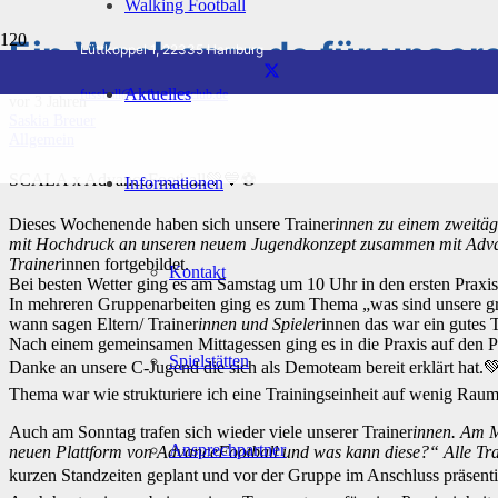
Walking Football
Ein Wochenende für unsere
Lüttkoppel 1, 22335 Hamburg
Aktuelles
fussball@scala-sportclub.de
vor 3 Jahren
Saskia Breuer
Allgemein
SCALA x AdvanceFootball💚💙⚽️
Informationen
Dieses Wochenende haben sich unsere Trainer
innen zu einem zweitäg
mit Hochdruck an unseren neuem Jugendkonzept zusammen mit Advan
Trainer
innen fortgebildet.
Kontakt
Bei besten Wetter ging es am Samstag um 10 Uhr in den ersten Praxist
In mehreren Gruppenarbeiten ging es zum Thema „was sind unsere g
wann sagen Eltern/ Trainer
innen und Spieler
innen das war ein gutes 
Nach einem gemeinsamen Mittagessen ging es in die Praxis auf den Pl
Spielstätten
Danke an unsere C-Jugend die sich als Demoteam bereit erklärt hat.
Thema war wie strukturiere ich eine Trainingseinheit auf wenig Ra
Auch am Sonntag trafen sich wieder viele unserer Trainer
innen. Am M
Ansprechpartner
neuen Plattform von AdvanceFootball und was kann diese?“ Alle Tra
kurzen Standzeiten geplant und vor der Gruppe im Anschluss präsenti