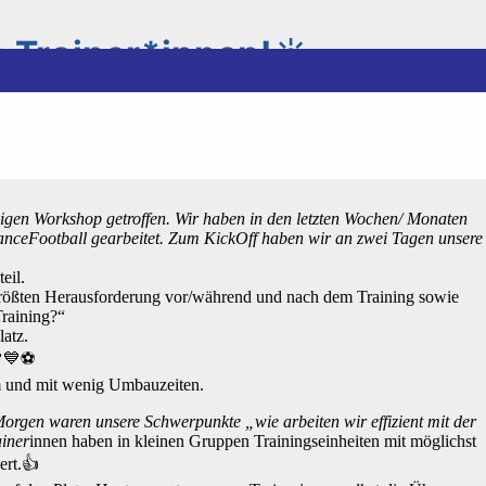
 Trainer*innen!☀️
igen Workshop getroffen. Wir haben in den letzten Wochen/ Monaten
ceFootball gearbeitet. Zum KickOff haben wir an zwei Tagen unsere
eil.
rößten Herausforderung vor/während und nach dem Training sowie
Training?“
atz.
💚💙⚽️
um und mit wenig Umbauzeiten.
orgen waren unsere Schwerpunkte „wie arbeiten wir effizient mit der
iner
innen haben in kleinen Gruppen Trainingseinheiten mit möglichst
ert.👍