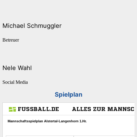
Michael Schmuggler
Betreuer
Nele Wahl
Social Media
Spielplan