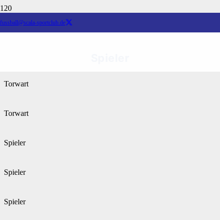
1. Herren
fussball@scala-sportclub.de
Spieler
Torwart
Torwart
Spieler
Spieler
Spieler