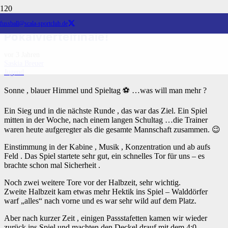
1.D Mädchen stehen im
fussball@scala-sportclub.de
Pokalviertelfinale!
vor 3 Jahren
Saskia Breuer
Jugend
Sonne , blauer Himmel und Spieltag ⚽️ …was will man mehr ?
Ein Sieg und in die nächste Runde , das war das Ziel. Ein Spiel
mitten in der Woche, nach einem langen Schultag …die Trainer
waren heute aufgeregter als die gesamte Mannschaft zusammen. 😉
Einstimmung in der Kabine , Musik , Konzentration und ab aufs
Feld . Das Spiel startete sehr gut, ein schnelles Tor für uns – es
brachte schon mal Sicherheit .
Noch zwei weitere Tore vor der Halbzeit, sehr wichtig.
Zweite Halbzeit kam etwas mehr Hektik ins Spiel – Walddörfer
warf „alles“ nach vorne und es war sehr wild auf dem Platz.
Aber nach kurzer Zeit , einigen Passstafetten kamen wir wieder
zurück ins Spiel und machten den Deckel drauf mit dem 4:0.